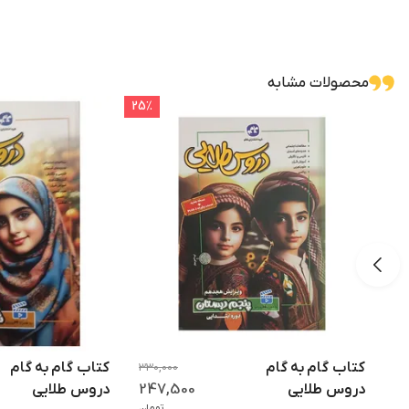
محصولات مشابه
25
٪
کتاب گام به گام
کتاب گام به گام
330,000
247,500
دروس طلایی
دروس طلایی
تومان