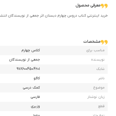
معرفی محصول
خرید اینترنتی کتاب دروس چهارم دبستان اثر جمعی از نویسندگان انتشا
مشخصات
مناسب برای
کلاس چهارم
نویسنده
جمعی از نویسندگان
شابک
9786004504201
ناشر
کاگو
موضوع
کمک درسی
زبان نوشتار
فارسی
قطع
وزیری
نوع جلد
مقوا