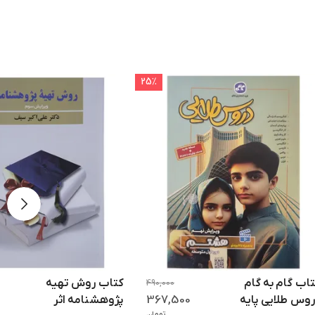
25
٪
اب گام به گام
کتاب روش تهیه
490,000
367,500
وس طلایی پایه
پژوهشنامه اثر
تومان