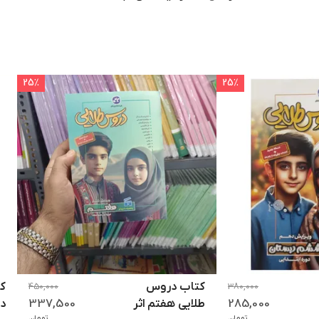
25
٪
25
٪
کتاب دروس
کت
450,000
380,000
337,500
285,000
طلایی هفتم اثر
در
تومان
تومان